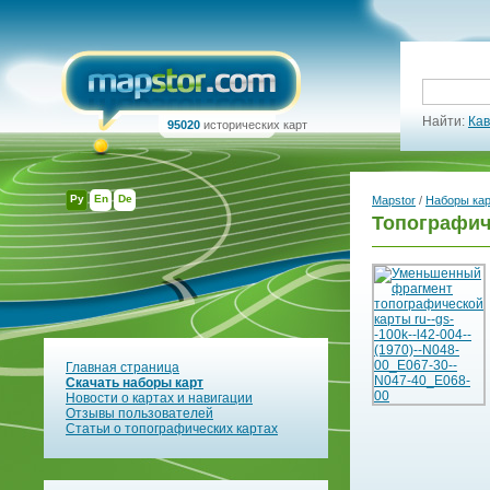
Найти:
Кав
95020
исторических карт
Ру
En
De
Mapstor
/
Наборы ка
Топографиче
Главная страница
Скачать наборы карт
Новости о картах и навигации
Отзывы пользователей
Статьи о топографических картах