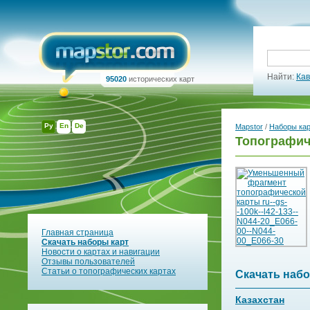
Найти:
Кав
95020
исторических карт
Ру
En
De
Mapstor
/
Наборы ка
Топографиче
Главная страница
Скачать наборы карт
Новости о картах и навигации
Отзывы пользователей
Статьи о топографических картах
Скачать набо
Казахстан