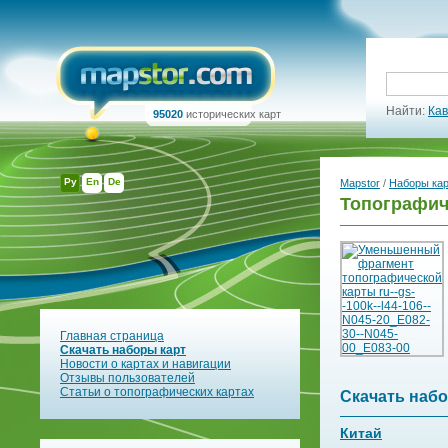
Найти:
Кав
95020
исторических карт
Ру
En
De
Mapstor
/
Наборы ка
Топографиче
Главная страница
Скачать наборы карт
Новости о картах и навигации
Отзывы пользователей
Статьи о топографических картах
Скачать набо
Китай