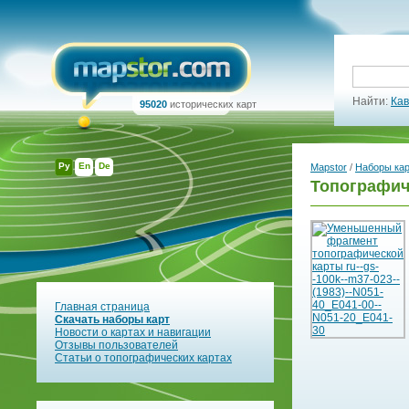
Найти:
Кав
95020
исторических карт
Ру
En
De
Mapstor
/
Наборы ка
Топографич
Главная страница
Скачать наборы карт
Новости о картах и навигации
Отзывы пользователей
Статьи о топографических картах