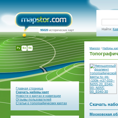
Найти:
Кав
95020
исторических карт
Ру
En
De
Mapstor
/
Наборы ка
Топографич
Главная страница
Скачать наборы карт
Новости о картах и навигации
Отзывы пользователей
Статьи о топографических картах
Скачать набо
Московская об