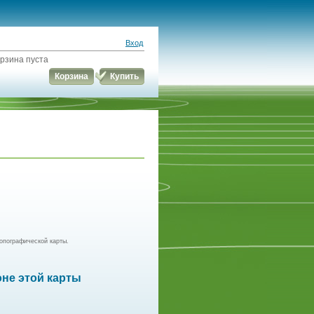
Вход
рзина пуста
Корзина
Купить
опографической карты.
оне этой карты