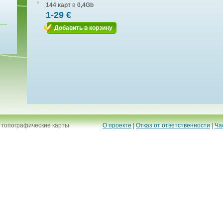
144 карт
в
0,4Gb
1-29 €
Добавить в корзину
 топографические карты
О проекте
|
Отказ от ответственности
|
Ча