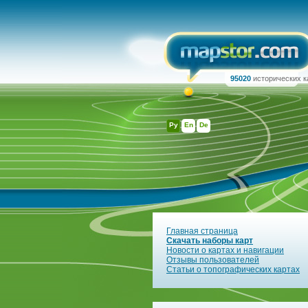
95020
исторических к
Ру
En
De
Главная страница
Скачать наборы карт
Новости о картах и навигации
Отзывы пользователей
Статьи о топографических картах