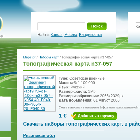
Поиск
Ко
Найти:
Кавказ
,
Москва
,
Владивосток
арт
Mapstor
/
Наборы карт
/ Топографическая карта n37-057
Топографическая карта n37-057
Type:
Советские военные
Масштаб:
1:100 000
Язык:
Русский
Размер файла:
1Mb
Размер изображения:
2056x2329px
Дата добавления:
01 Август 2006
Слева выводится уменьшенный фрагмент представленной т
1 €
Добавить в корзину
Скачать наборы топографических карт, в рай
Рязанская обл