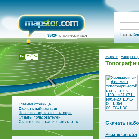
Найти:
Кав
95020
исторических карт
Ру
En
De
Mapstor
/
Наборы ка
Топографич
Главная страница
Скачать наборы карт
Новости о картах и навигации
Отзывы пользователей
Статьи о топографических картах
Скачать набо
Рязанская обл