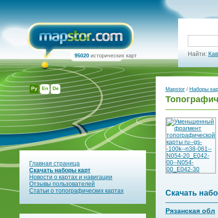
Найти:
Кав
95020
исторических карт
Ру
En
De
Mapstor
/
Наборы ка
Топографич
Главная страница
Скачать наборы карт
Новости о картах и навигации
Отзывы пользователей
Статьи о топографических картах
Скачать набо
Рязанская обл