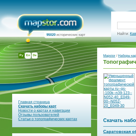
Найти:
Кав
95020
исторических карт
Ру
En
De
Mapstor
/
Наборы ка
Топографич
Главная страница
Скачать наборы карт
Новости о картах и навигации
Отзывы пользователей
Статьи о топографических картах
Скачать набо
Саратовская о