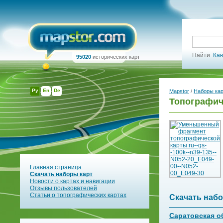
Найти:
Кав
95020
исторических карт
Ру
En
De
Mapstor
/
Наборы ка
Топографич
Главная страница
Скачать наборы карт
Новости о картах и навигации
Отзывы пользователей
Статьи о топографических картах
Скачать набо
Саратовская о