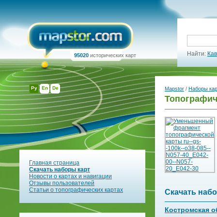
Найти:
Кав
95020
исторических карт
Ру
En
De
Mapstor
/
Наборы ка
Топографич
Главная страница
Скачать наборы карт
Новости о картах и навигации
Отзывы пользователей
Статьи о топографических картах
Скачать набо
Костромская о