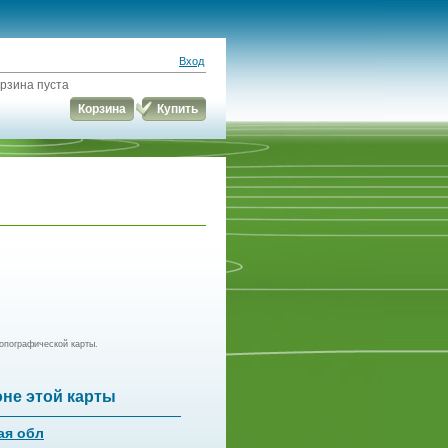
Вход
рзина пуста
Корзина
Купить
опографической карты.
оне этой карты
ая обл