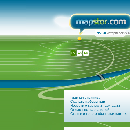
95020
исторических к
Ру
En
De
Главная страница
Скачать наборы карт
Новости о картах и навигации
Отзывы пользователей
Статьи о топографических картах