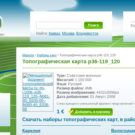
Поиск
Ко
Найти:
Кавказ
,
Москва
,
Владивосток
арт
Mapstor
/
Наборы карт
/ Топографическая карта p36-119_120
Топографическая карта p36-119_120
Type:
Советские военные
Масштаб:
1:100 000
Язык:
Русский
Размер файла:
4Mb
Размер изображения:
4432x3098px
Дата добавления:
01 Август 2006
Слева выводится уменьшенный фрагмент представленной т
1 €
Добавить в корзину
Скачать наборы топографических карт, в рай
Карелия
Вологодск