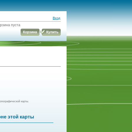
Вход
рзина пуста
Корзина
Купить
опографической карты.
оне этой карты