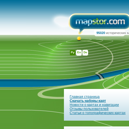
95020
исторических к
Ру
En
De
Главная страница
Скачать наборы карт
Новости о картах и навигации
Отзывы пользователей
Статьи о топографических картах