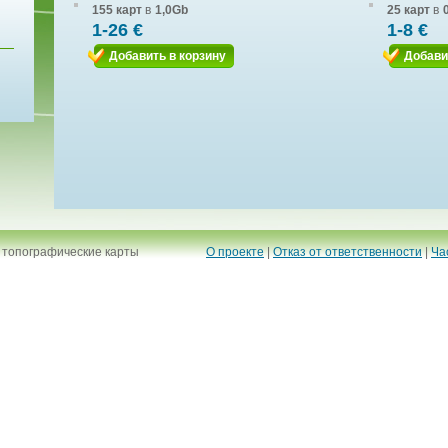
155 карт
в
1,0Gb
25 карт
в
1-26 €
1-8 €
Добавить в корзину
Добави
 топографические карты
О проекте
|
Отказ от ответственности
|
Ча