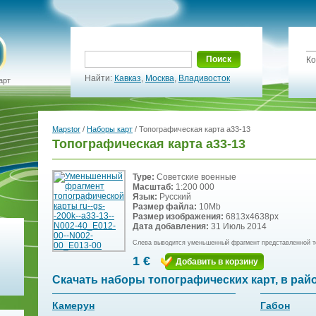
Поиск
Ко
Найти:
Кавказ
,
Москва
,
Владивосток
арт
Mapstor
/
Наборы карт
/ Топографическая карта a33-13
Топографическая карта a33-13
Type:
Советские военные
Масштаб:
1:200 000
Язык:
Русский
Размер файла:
10Mb
Размер изображения:
6813x4638px
Дата добавления:
31 Июль 2014
Слева выводится уменьшенный фрагмент представленной т
1 €
Добавить в корзину
Скачать наборы топографических карт, в рай
Камерун
Габон