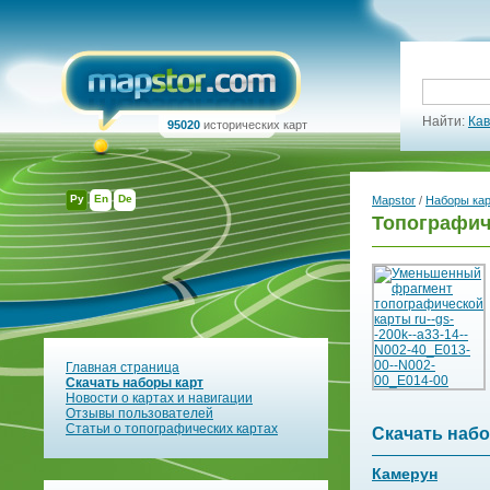
Найти:
Кав
95020
исторических карт
Ру
En
De
Mapstor
/
Наборы ка
Топографиче
Главная страница
Скачать наборы карт
Новости о картах и навигации
Отзывы пользователей
Статьи о топографических картах
Скачать набо
Камерун