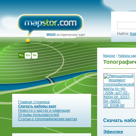
Найти:
Кав
95020
исторических карт
Ру
En
De
Mapstor
/
Наборы ка
Топографиче
Главная страница
Скачать наборы карт
Новости о картах и навигации
Отзывы пользователей
Статьи о топографических картах
Скачать набо
Эфиопия