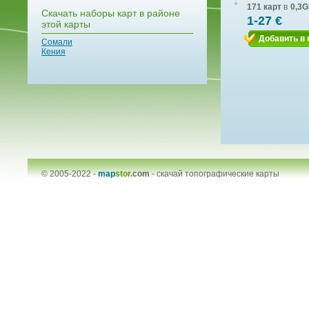
171 карт
в
0,3G
Скачать наборы карт в районе
1-27 €
этой карты
Добавить в 
Сомали
Кения
© 2005-2022 -
map
stor
.com
-
скачай топографические карты