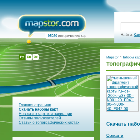
Найти:
Кав
95020
исторических карт
Ру
En
De
Mapstor
/
Наборы ка
Топографиче
Главная страница
Скачать наборы карт
Новости о картах и навигации
Отзывы пользователей
Статьи о топографических картах
Скачать набо
Сомали