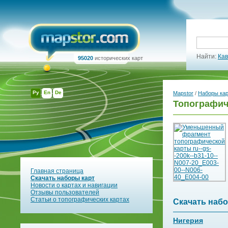
Найти:
Кав
95020
исторических карт
Ру
En
De
Mapstor
/
Наборы ка
Топографич
Главная страница
Скачать наборы карт
Новости о картах и навигации
Отзывы пользователей
Статьи о топографических картах
Скачать набо
Нигерия