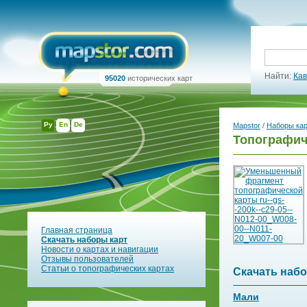
Найти:
Кав
95020
исторических карт
Ру
En
De
Mapstor
/
Наборы ка
Топографиче
Главная страница
Скачать наборы карт
Новости о картах и навигации
Отзывы пользователей
Статьи о топографических картах
Скачать набо
Мали