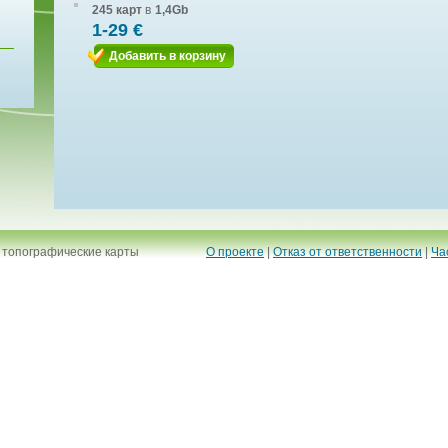
245 карт
в
1,4Gb
1-29 €
Добавить в корзину
 топографические карты
О проекте
|
Отказ от ответственности
|
Ча