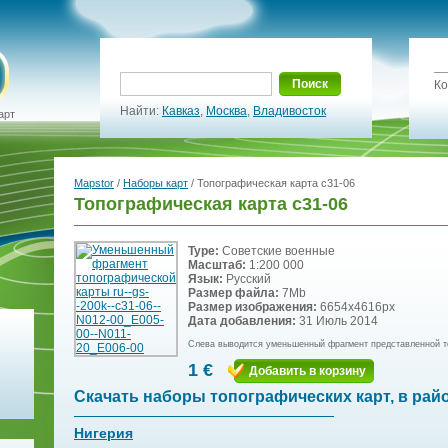
Поиск
Ко
Найти:
Кавказ
,
Москва
,
Владивосток
арт
Mapstor
/
Наборы карт
/ Топографическая карта c31-06
Топографическая карта c31-06
Type:
Советские военные
Масштаб:
1:200 000
Язык:
Русский
Размер файла:
7Mb
Размер изображения:
6654x4616px
Дата добавления:
31 Июль 2014
Слева выводится уменьшенный фрагмент представленной т
1 €
Добавить в корзину
Скачать наборы топографических карт, в рай
Нигерия