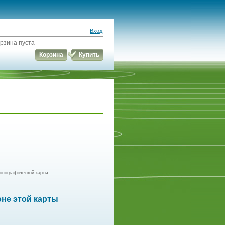
Вход
рзина пуста
Корзина
Купить
опографической карты.
оне этой карты