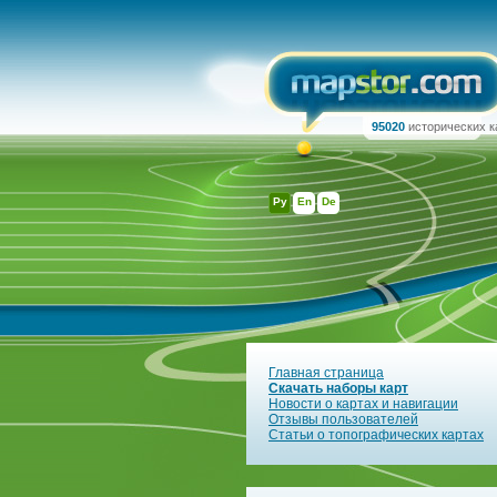
95020
исторических к
Ру
En
De
Главная страница
Скачать наборы карт
Новости о картах и навигации
Отзывы пользователей
Статьи о топографических картах