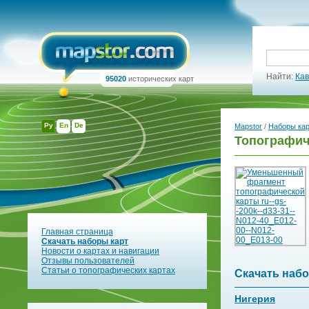
Найти:
Кав
95020
исторических карт
Ру
En
De
Mapstor
/
Наборы ка
Топографич
Главная страница
Скачать наборы карт
Новости о картах и навигации
Отзывы пользователей
Статьи о топографических картах
Скачать набо
Нигерия