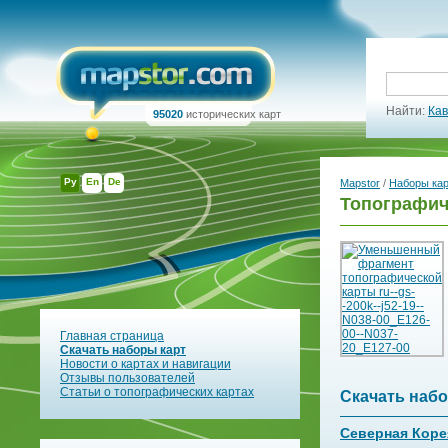
Найти:
Кав
95020
исторических карт
Ру
En
De
Mapstor
/
Наборы ка
Топографиче
Главная страница
Скачать наборы карт
Новости о картах и навигации
Отзывы пользователей
Статьи о топографических картах
Скачать набо
Северная Коре