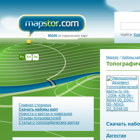
Найти:
Кав
95020
исторических карт
Ру
En
De
Mapstor
/
Наборы ка
Топографиче
Главная страница
Скачать наборы карт
Новости о картах и навигации
Отзывы пользователей
Статьи о топографических картах
Скачать набо
Дагестан