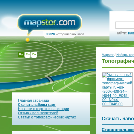
Найти:
Кав
95020
исторических карт
Ру
En
De
Mapstor
/
Наборы ка
Топографиче
Главная страница
Скачать наборы карт
Новости о картах и навигации
Отзывы пользователей
Статьи о топографических картах
Скачать набо
Ставропольски