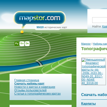
Найти:
Кав
95020
исторических карт
Ру
En
De
Mapstor
/
Наборы ка
Топографич
Главная страница
Скачать наборы карт
Новости о картах и навигации
Отзывы пользователей
Статьи о топографических картах
Скачать набо
Карпаты