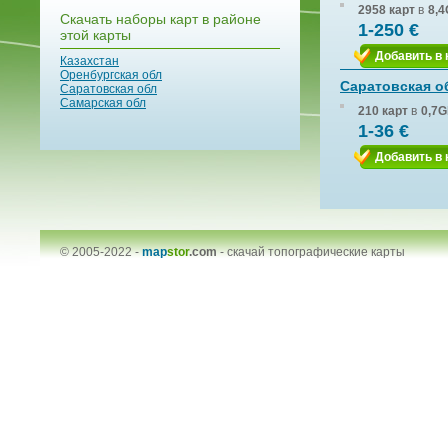
2958 карт
в
8,4
Скачать наборы карт в районе
1-250 €
этой карты
Добавить в 
Казахстан
Оренбургская обл
Саратовская о
Саратовская обл
Самарская обл
210 карт
в
0,7G
1-36 €
Добавить в 
© 2005-2022 -
map
stor
.com
-
скачай топографические карты