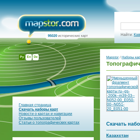
Найти:
Кав
95020
исторических карт
Ру
En
De
Mapstor
/
Наборы ка
Топографич
Главная страница
Скачать наборы карт
Новости о картах и навигации
Отзывы пользователей
Статьи о топографических картах
Скачать набо
Казахстан