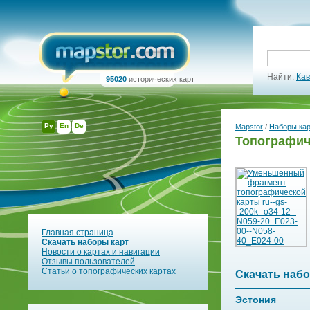
Найти:
Кав
95020
исторических карт
Ру
En
De
Mapstor
/
Наборы ка
Топографич
Главная страница
Скачать наборы карт
Новости о картах и навигации
Отзывы пользователей
Статьи о топографических картах
Скачать набо
Эстония