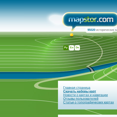
95020
исторических к
Ру
En
De
Главная страница
Скачать наборы карт
Новости о картах и навигации
Отзывы пользователей
Статьи о топографических картах