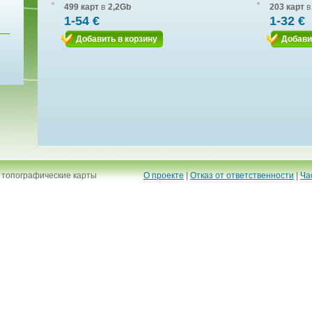
499 карт
в
2,2Gb
203 карт
в
1-54 €
1-32 €
Добавить в корзину
Добави
 топографические карты
О проекте
|
Отказ от ответственности
|
Ча