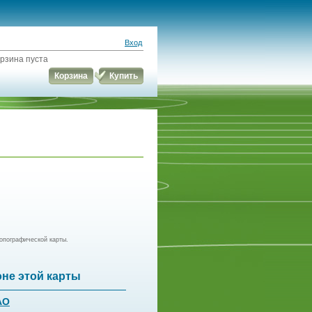
Вход
рзина пуста
Корзина
Купить
опографической карты.
оне этой карты
АО