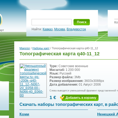
Поиск
Ко
Найти:
Кавказ
,
Москва
,
Владивосток
арт
Mapstor
/
Наборы карт
/ Топографическая карта q40-11_12
Топографическая карта q40-11_12
Type:
Советские военные
Масштаб:
1:200 000
Язык:
Русский
Размер файла:
3Mb
Размер изображения:
3603x3088px
Дата добавления:
01 Август 2006
Слева выводится уменьшенный фрагмент представленной т
1 €
Добавить в корзину
Скачать наборы топографических карт, в рай
Коми
Ненецкий 