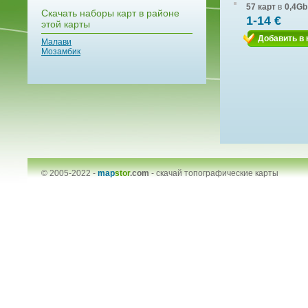
57 карт
в
0,4Gb
Скачать наборы карт в районе
1-14 €
этой карты
Добавить в 
Малави
Мозамбик
© 2005-2022 -
map
stor
.com
-
скачай топографические карты