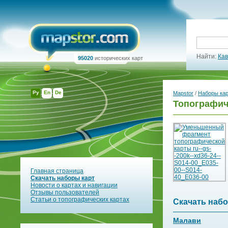
Найти:
Кав
95020
исторических карт
Ру
En
De
Mapstor
/
Наборы ка
Топографич
Главная страница
Скачать наборы карт
Новости о картах и навигации
Отзывы пользователей
Статьи о топографических картах
Скачать набо
Малави