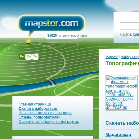
Найти:
Кав
95020
исторических карт
Ру
En
De
Mapstor
/
Наборы ка
Топографиче
Главная страница
Скачать наборы карт
Новости о картах и навигации
Отзывы пользователей
Статьи о топографических картах
Скачать набо
Мадагаскар