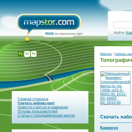
Найти:
Кав
95020
исторических карт
Ру
En
De
Mapstor
/
Наборы ка
Топографиче
Главная страница
Скачать наборы карт
Новости о картах и навигации
Отзывы пользователей
Статьи о топографических картах
Скачать набо
Камерун