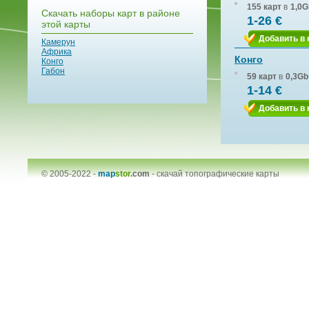
155 карт
в
1,0G
Скачать наборы карт в районе
1-26 €
этой карты
Добавить в 
Камерун
Африка
Конго
Конго
Габон
59 карт
в
0,3Gb
1-14 €
Добавить в 
© 2005-2022 -
map
stor
.com
-
скачай топографические карты