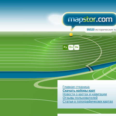
95020
исторических к
Ру
En
De
Главная страница
Скачать наборы карт
Новости о картах и навигации
Отзывы пользователей
Статьи о топографических картах