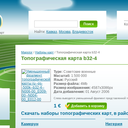
Поиск
Ко
Найти:
Кавказ
,
Москва
,
Владивосток
арт
Mapstor
/
Наборы карт
/ Топографическая карта b32-4
Топографическая карта b32-4
Type:
Советские военные
Масштаб:
1:500 000
Язык:
Русский
Размер файла:
4Mb
Размер изображения:
4587x3086px
Дата добавления:
01 Август 2006
Слева выводится уменьшенный фрагмент представленной т
1 €
Добавить в корзину
Скачать наборы топографических карт, в рай
Камерун
Нигерия