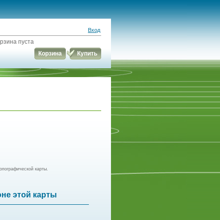
Вход
рзина пуста
Корзина
Купить
опографической карты.
оне этой карты