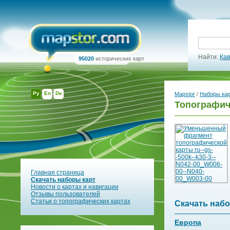
Найти:
Кав
95020
исторических карт
Ру
En
De
Mapstor
/
Наборы ка
Топографиче
Главная страница
Скачать наборы карт
Новости о картах и навигации
Отзывы пользователей
Статьи о топографических картах
Скачать набо
Европа