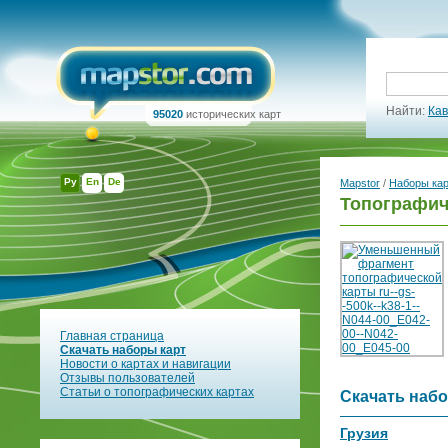
Найти:
Кав
95020
исторических карт
Ру
En
De
Mapstor
/
Наборы ка
Топографиче
Главная страница
Скачать наборы карт
Новости о картах и навигации
Отзывы пользователей
Статьи о топографических картах
Скачать набо
Грузия