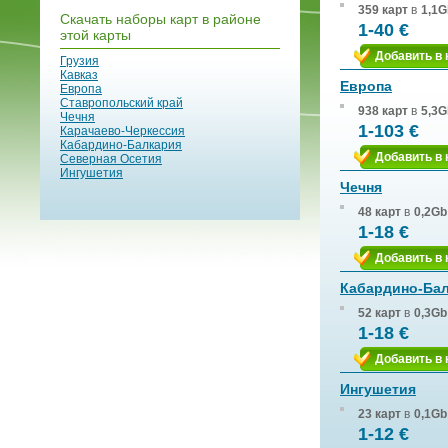
359 карт
в
1,1G
Скачать наборы карт в районе
1-40 €
этой карты
Добавить в 
Грузия
Кавказ
Европа
Европа
Ставропольский край
938 карт
в
5,3G
Чечня
1-103 €
Карачаево-Черкессия
Кабардино-Балкария
Добавить в 
Северная Осетия
Ингушетия
Чечня
48 карт
в
0,2Gb
1-18 €
Добавить в 
Кабардино-Ба
52 карт
в
0,3Gb
1-18 €
Добавить в 
Ингушетия
23 карт
в
0,1Gb
1-12 €