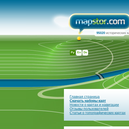
95020
исторических к
Ру
En
De
Главная страница
Скачать наборы карт
Новости о картах и навигации
Отзывы пользователей
Статьи о топографических картах