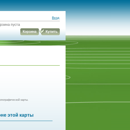
Вход
рзина пуста
Корзина
Купить
опографической карты.
оне этой карты