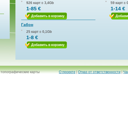
926 карт
в
3,4Gb
59 карт
в
1-85 €
1-14 €
Добавить в корзину
Добави
Габон
25 карт
в
0,1Gb
1-8 €
Добавить в корзину
 топографические карты
О проекте
|
Отказ от ответственности
|
Ча