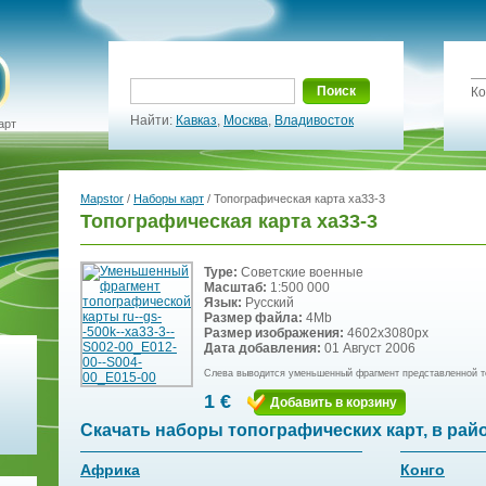
Поиск
Ко
Найти:
Кавказ
,
Москва
,
Владивосток
арт
Mapstor
/
Наборы карт
/ Топографическая карта xa33-3
Топографическая карта xa33-3
Type:
Советские военные
Масштаб:
1:500 000
Язык:
Русский
Размер файла:
4Mb
Размер изображения:
4602x3080px
Дата добавления:
01 Август 2006
Слева выводится уменьшенный фрагмент представленной т
1 €
Добавить в корзину
Скачать наборы топографических карт, в рай
Африка
Конго