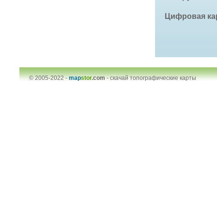
Цифровая ка
© 2005-2022 -
map
stor
.com
-
скачай топографические карты