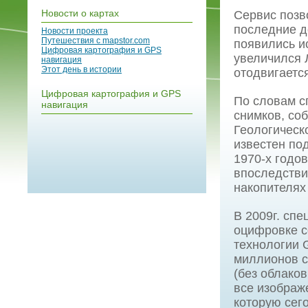
Новости о картах
Сервис позво
последние д
Новости проекта
Путешествия с mapstor.com
появились и
Цифровая картография и GPS
увеличился 
навигация
Этот день в истории
отодвигаетс
Цифровая картография и GPS
По словам с
навигация
снимков, со
Геологическ
известен под
1970-х годо
впоследстви
накопителях
В 2009г. сп
оцифровке с
технологии 
миллионов с
(без облаков
все изображ
которую сег