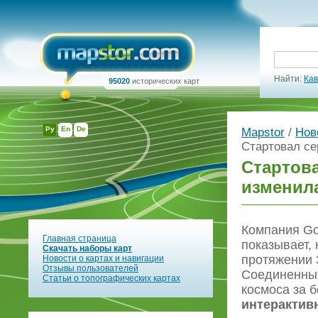
Найти:
Кав
95020
исторических карт
Ру
En
De
Mapstor
/
Нов
Стартовал се
Стартова
изменила
Компания Go
Главная страница
показывает,
Скачать наборы карт
протяжении 
Новости о картах и навигации
Отзывы пользователей
Соединенных
Статьи о топографических картах
космоса за 
интерактив