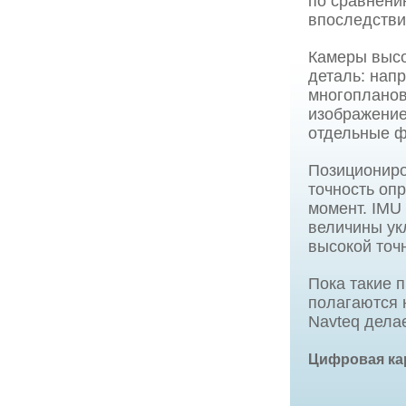
по сравнени
впоследстви
Камеры высо
деталь: нап
многоплано
изображение
отдельные ф
Позициониро
точность оп
момент. IMU 
величины ук
высокой точ
Пока такие 
полагаются 
Navteq делае
Цифровая ка