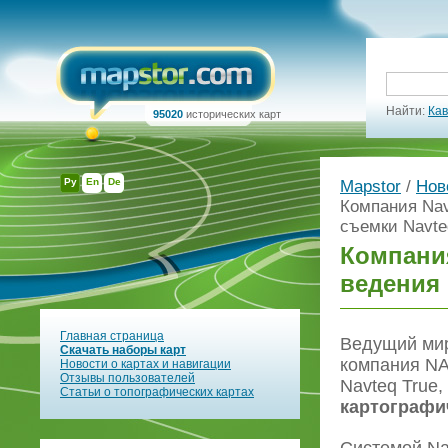
Найти:
Кав
95020
исторических карт
Ру
En
De
Mapstor
/
Нов
Компания Nav
съемки Navte
Компания
ведения 
Главная страница
Ведущий ми
Скачать наборы карт
компания NA
Новости о картах и навигации
Отзывы пользователей
Navteq True
Статьи о топографических картах
картографи