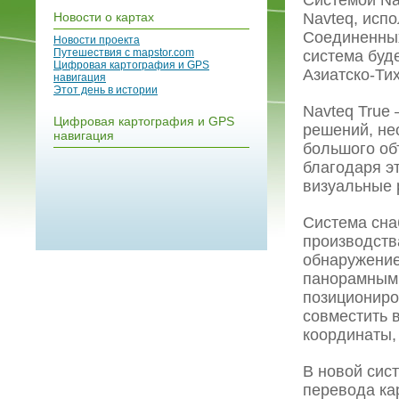
Системой Na
Новости о картах
Navteq, исп
Соединенных
Новости проекта
Путешествия с mapstor.com
система буде
Цифровая картография и GPS
Азиатско-Ти
навигация
Этот день в истории
Navteq True
Цифровая картография и GPS
решений, не
навигация
большого об
благодаря э
визуальные 
Система сна
производства
обнаружение
панорамными
позициониро
совместить 
координаты,
В новой сис
перевода ка