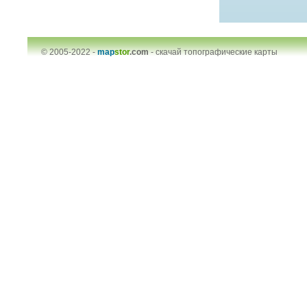
© 2005-2022 -
map
stor
.com
-
скачай топографические карты