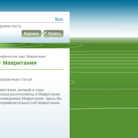
Вход
рзина пуста
Корзина
Купить
графических карт Мавритании
т Мавритании
справочная статья.
вритании, рельеф и горы
 озера расположены в Мавритании.
заповедниках Мавритании. Здесь Вы
топримечательностей Мавритании.