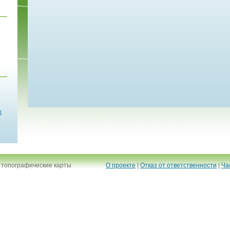
х
 топографические карты
О проекте
|
Отказ от ответственности
|
Ча