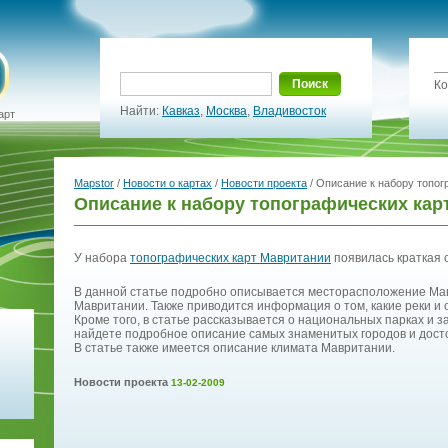
Поиск
Ко
Найти:
Кавказ
,
Москва
,
Владивосток
арт
Mapstor
/
Новости о картах
/
Новости проекта
/ Описание к набору топо
Описание к набору топографических кар
У набора
топографических карт Мавритании
появилась краткая 
В данной статье подробно описывается месторасположение Ма
Мавритании. Также приводится информация о том, какие реки и
Кроме того, в статье рассказывается о национальных парках и 
найдете подробное описание самых знаменитых городов и дос
В статье также имеется описание климата Мавритании.
Новости проекта
13-02-2009