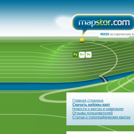
95020
исторических к
Ру
En
De
Главная страница
Скачать наборы карт
Новости о картах и навигации
Отзывы пользователей
Статьи о топографических картах