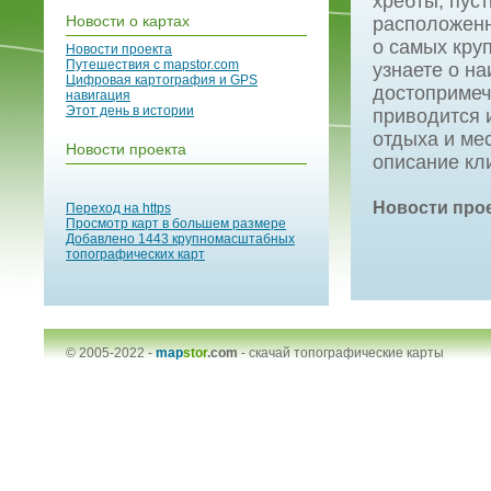
хребты, пус
Новости о картах
расположенны
о самых кру
Новости проекта
Путешествия с mapstor.com
узнаете о н
Цифровая картография и GPS
достопримеч
навигация
Этот день в истории
приводится 
отдыха и мес
Новости проекта
описание кл
Новости про
Переход на https
Просмотр карт в большем размере
Добавлено 1443 крупномасштабных
топографических карт
© 2005-2022 -
map
stor
.com
-
скачай топографические карты