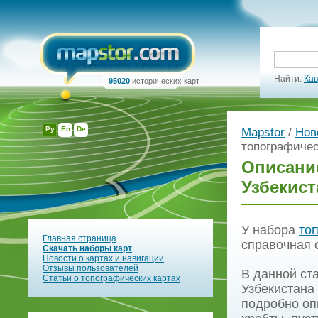
Найти:
Кав
95020
исторических карт
Ру
En
De
Mapstor
/
Нов
топографичес
Описание
Узбекист
У набора
то
Главная страница
справочная с
Скачать наборы карт
Новости о картах и навигации
Отзывы пользователей
В данной ст
Статьи о топографических картах
Узбекистана 
подробно оп