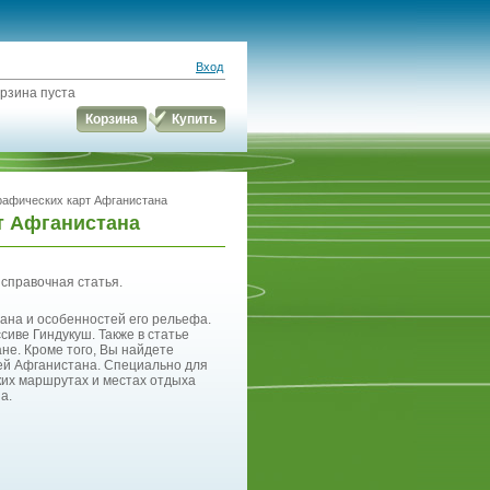
Вход
рзина пуста
Корзина
Купить
графических карт Афганистана
т Афганистана
справочная статья.
ана и особенностей его рельефа.
сиве Гиндукуш. Также в статье
ане. Кроме того, Вы найдете
й Афганистана. Специально для
ких маршрутах и местах отдыха
а.