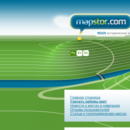
95020
исторических к
Ру
En
De
Главная страница
Скачать наборы карт
Новости о картах и навигации
Отзывы пользователей
Статьи о топографических картах