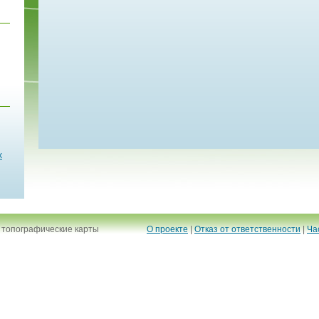
х
 топографические карты
О проекте
|
Отказ от ответственности
|
Ча