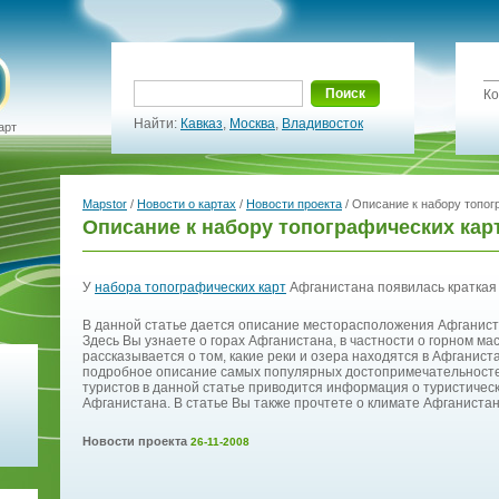
Поиск
Ко
Найти:
Кавказ
,
Москва
,
Владивосток
арт
Mapstor
/
Новости о картах
/
Новости проекта
/ Описание к набору топо
Описание к набору топографических кар
У
набора топографических карт
Афганистана появилась краткая 
В данной статье дается описание месторасположения Афганист
Здесь Вы узнаете о горах Афганистана, в частности о горном мас
рассказывается о том, какие реки и озера находятся в Афганист
подробное описание самых популярных достопримечательносте
туристов в данной статье приводится информация о туристичес
Афганистана. В статье Вы также прочтете о климате Афганистан
Новости проекта
26-11-2008