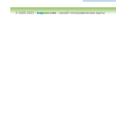
© 2005-2022 -
map
stor
.com
-
скачай топографические карты