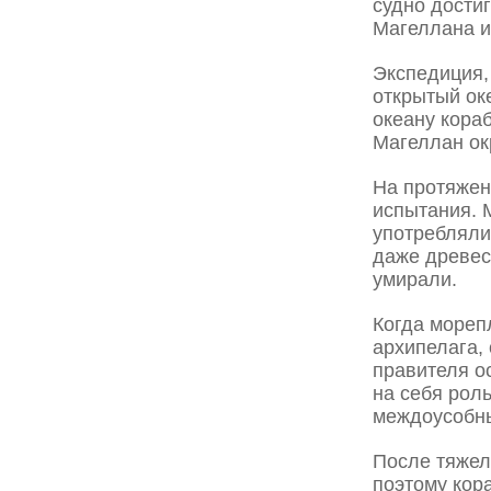
судно дости
Магеллана и
Экспедиция,
открытый ок
океану кора
Магеллан ок
На протяжен
испытания. 
употребляли
даже древес
умирали.
Когда мореп
архипелага,
правителя о
на себя рол
междоусобны
После тяжел
поэтому кор