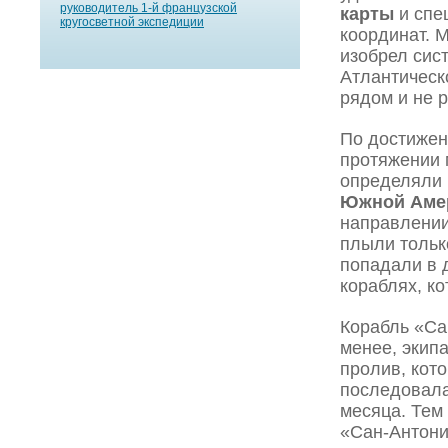
руководитель 1-й французской
карты
и спе
кругосветной экспедиции
координат. 
изобрел сис
Атлантическ
рядом и не 
По достижен
протяжении 
определяли 
Южной Аме
направлении
плыли тольк
попадали в 
кораблях, к
Корабль «Са
менее, экипа
пролив, кот
последовала
месяца. Тем
«Сан-Антони