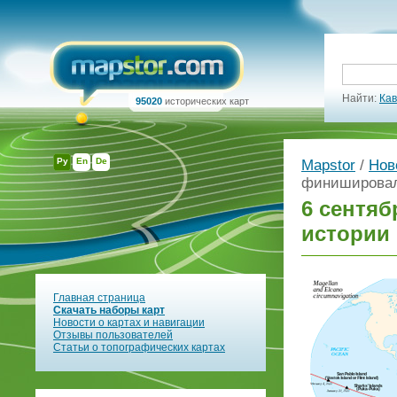
Найти:
Кав
95020
исторических карт
Ру
En
De
Mapstor
/
Нов
финишировала
6 сентяб
истории 
Главная страница
Скачать наборы карт
Новости о картах и навигации
Отзывы пользователей
Статьи о топографических картах