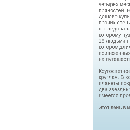
четырех мес
пряностей. 
дешево купи
прочих спец
последовала
которому нуж
18 людьми н
которое дли
привезенных
на путешест
Кругосветно
круглая. В 
планеты пок
два звездны
имеется про
Этот день в 