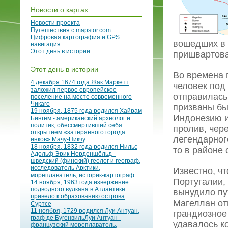
Новости о картах
Новости проекта
Путешествия с mapstor.com
Цифровая картография и GPS
вошедших в 
навигация
Этот день в истории
пришвартова
Этот день в истории
Во времена 
4 декабря 1674 года Жак Маркетт
человек под
заложил первое европейское
отправилась
поселение на месте современного
Чикаго
призваны бы
19 ноября, 1875 года родился Хайрам
Индонезию и
Бингем - американский археолог и
политик, обессмертивший себя
пролив, чере
открытием «затерянного города
легендарног
инков» Мачу-Пикчу
18 ноября, 1832 года родился Нильс
то в районе
Адольф Эрик Норденшёльд -
шведский (финский) геолог и географ,
исследователь Арктики,
Известно, ч
мореплаватель, историк-картограф.
Португалии, 
14 ноября, 1963 года извержение
подводного вулкана в Атлантике
вынудило пу
привело к образованию острова
Магеллан от
Суртсе
11 ноября, 1729 родился Луи Антуан,
грандиозное
граф де БугенвильЛуи Антуан -
удавалось к
французский мореплаватель,