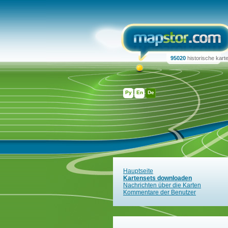
95020
historische kart
Ру
En
De
Hauptseite
Kartensets downloaden
Nachrichten über die Karten
Kommentare der Benutzer