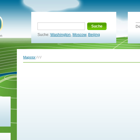
Suche
De
Suche:
Washington
,
Moscow
,
Beijing
en
Mapstor
/
/
/