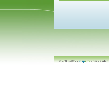
© 2005-2022 -
map
stor
.com
-
Karten