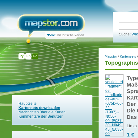
Suche:
Was
95020
historische karten
Ру
En
De
Mapstor
/
Kartensets
/
Topographis
Typ
Maß
Spr
Kart
Der 
Hauptseite
Kartensets downloaden
Die 
Nachrichten über die Karten
Das
Kommentare der Benutzer
Links
1 €