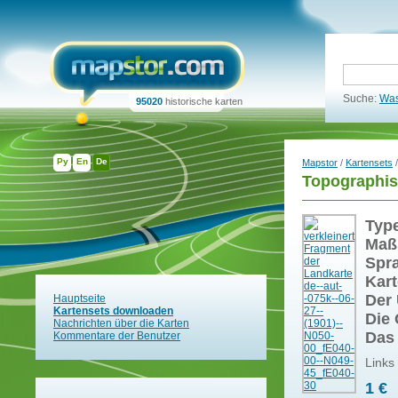
Suche:
Was
95020
historische karten
Ру
En
De
Mapstor
/
Kartensets
/
Topographis
Typ
Maß
Spr
Kart
Der 
Hauptseite
Kartensets downloaden
Die 
Nachrichten über die Karten
Das
Kommentare der Benutzer
Links
1 €