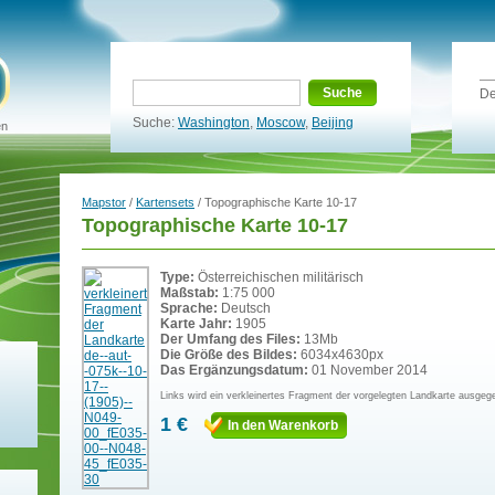
Suche
De
Suche:
Washington
,
Moscow
,
Beijing
en
Mapstor
/
Kartensets
/ Topographische Karte 10-17
Topographische Karte 10-17
Type:
Österreichischen militärisch
Maßstab:
1:75 000
Sprache:
Deutsch
Karte Jahr:
1905
Der Umfang des Files:
13Mb
Die Größe des Bildes:
6034x4630px
Das Ergänzungsdatum:
01 November 2014
Links wird ein verkleinertes Fragment der vorgelegten Landkarte ausgeg
1 €
In den Warenkorb