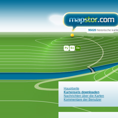
95020
historische kart
Ру
En
De
Hauptseite
Kartensets downloaden
Nachrichten über die Karten
Kommentare der Benutzer