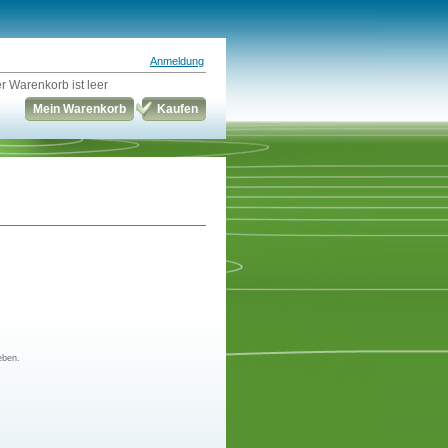
Anmeldung
r Warenkorb ist leer
Mein Warenkorb
Kaufen
eben.