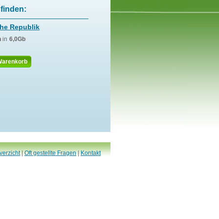
finden:
he Republik
n
in
6,0Gb
Warenkorb
verzicht
|
Oft gestellte Fragen
|
Kontakt