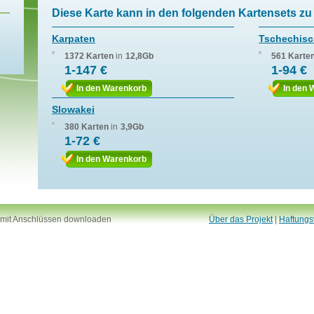
Diese Karte kann in den folgenden Kartensets zu 
Karpaten
Tschechisc
1372 Karten
in
12,8Gb
561 Karte
1-147 €
1-94 €
In den Warenkorb
In den 
Slowakei
380 Karten
in
3,9Gb
1-72 €
In den Warenkorb
 mit Anschlüssen downloaden
Über das Projekt
|
Haftungs