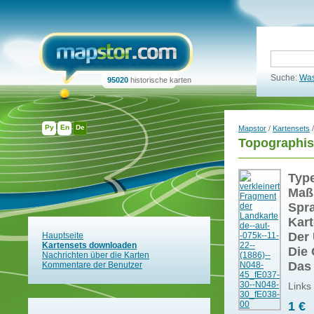
Suche:
Was
95020
historische karten
Ру
En
De
Mapstor
/
Kartensets
/
Topographis
Typ
Maß
Spr
Kart
Der 
Hauptseite
Kartensets downloaden
Die 
Nachrichten über die Karten
Das
Kommentare der Benutzer
Links
1 €