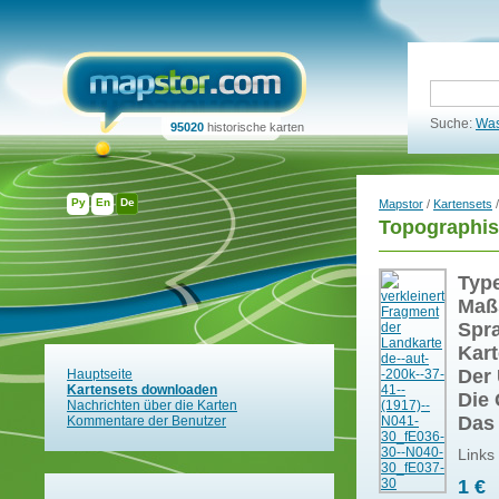
Suche:
Was
95020
historische karten
Ру
En
De
Mapstor
/
Kartensets
/
Topographis
Typ
Maß
Spr
Kart
Der 
Hauptseite
Kartensets downloaden
Die 
Nachrichten über die Karten
Das
Kommentare der Benutzer
Links
1 €