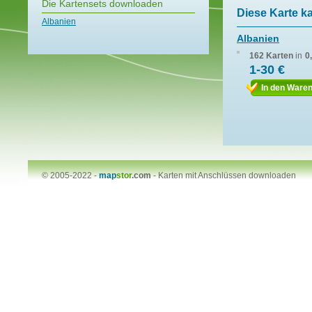
Die Kartensets downloaden
Diese Karte k
Albanien
Albanien
162 Karten
in
0
1-30 €
In den Ware
© 2005-2022 -
map
stor
.com
-
Karten mit Anschlüssen downloaden