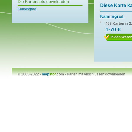
Die Kartensets downloaden
Diese Karte k
Kaliningrad
Kaliningrad
463 Karten
in
2
1-70 €
In den Ware
© 2005-2022 -
map
stor
.com
-
Karten mit Anschlüssen downloaden