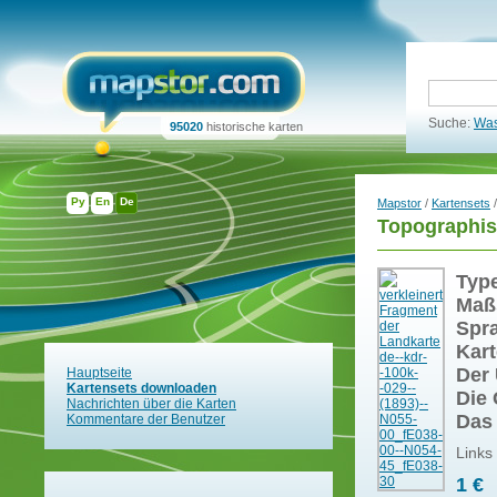
Suche:
Was
95020
historische karten
Ру
En
De
Mapstor
/
Kartensets
/
Topographis
Typ
Maß
Spr
Kart
Der 
Hauptseite
Kartensets downloaden
Die 
Nachrichten über die Karten
Das
Kommentare der Benutzer
Links
1 €