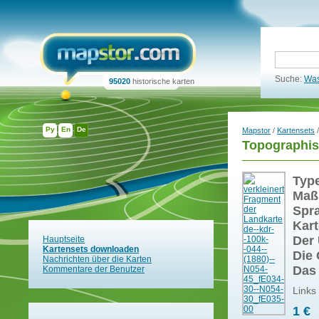
Suche:
Was
95020
historische karten
Ру
En
De
Mapstor
/
Kartensets
/
Topographis
Typ
Maß
Spr
Kart
Der 
Hauptseite
Kartensets downloaden
Die 
Nachrichten über die Karten
Das
Kommentare der Benutzer
Links
1 €