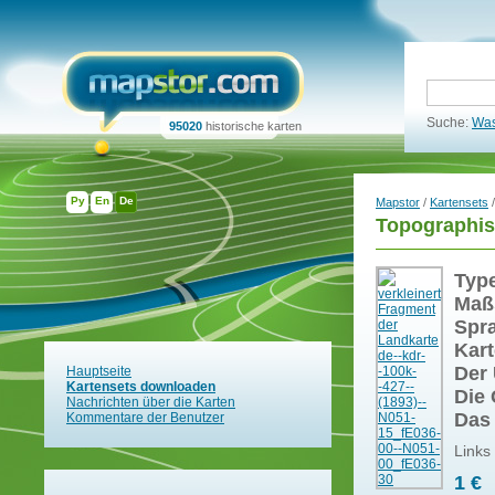
Suche:
Was
95020
historische karten
Ру
En
De
Mapstor
/
Kartensets
/
Topographis
Typ
Maß
Spr
Kart
Der 
Hauptseite
Kartensets downloaden
Die 
Nachrichten über die Karten
Das
Kommentare der Benutzer
Links
1 €