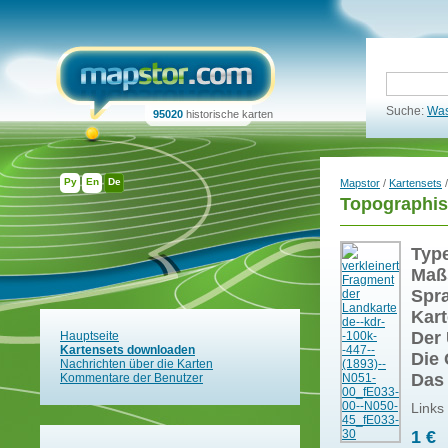
Suche:
Was
95020
historische karten
Ру
En
De
Mapstor
/
Kartensets
/
Topographis
Typ
Maß
Spr
Kart
Der 
Hauptseite
Kartensets downloaden
Die 
Nachrichten über die Karten
Das
Kommentare der Benutzer
Links
1 €